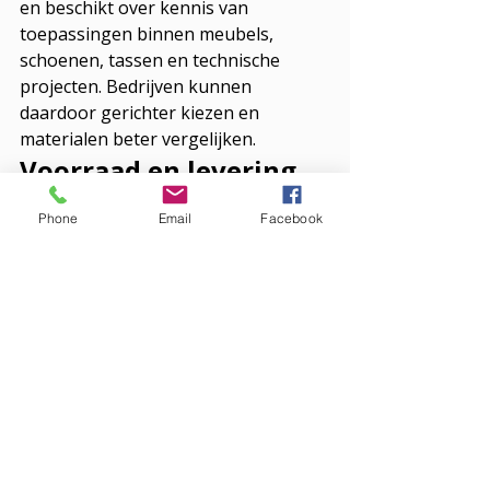
en beschikt over kennis van 
toepassingen binnen meubels, 
schoenen, tassen en technische 
projecten. Bedrijven kunnen 
daardoor gerichter kiezen en 
materialen beter vergelijken.
Voorraad en levering 
bij projectmatig 
Phone
Email
Facebook
werken
Bij zakelijke projecten speelt 
planning een belangrijke rol. 
Wanneer een materiaal niet op tijd 
beschikbaar is, kan dat invloed 
hebben op de rest van het proces. 
Daarom is voorraad belangrijk.
Driessen Leder werkt vanuit een 
magazijn in Waalwijk en biedt 
levering vanuit voorraad. Ook kleine 